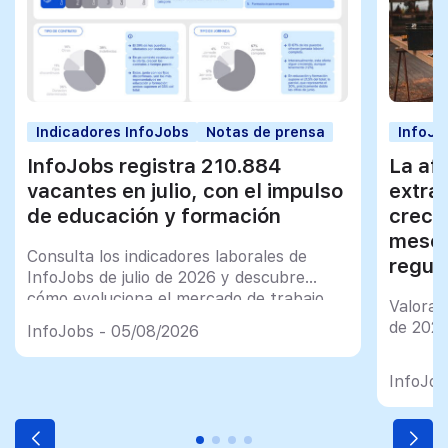
Indicadores InfoJobs
Notas de prensa
InfoJo
InfoJobs registra 210.884
La afi
vacantes en julio, con el impulso
extra
de educación y formación
creci
meses
Consulta los indicadores laborales de
regul
InfoJobs de julio de 2026 y descubre
cómo evoluciona el mercado de trabajo
Valorac
en España
de 202
InfoJobs - 05/08/2026
InfoJob