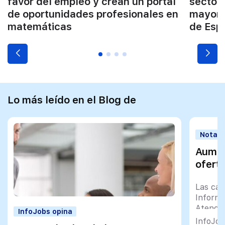
favor del empleo y crean un portal
sector
de oportunidades profesionales en
mayore
matemáticas
de Esp
Lo más leído en el Blog de
Notas 
Aumen
ofert
Las cat
Informá
Atenció
InfoJobs opina
oferta 
InfoJob