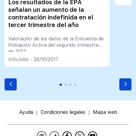
Los resultados de la EPA
vacante
algún t
señalan un aumento de la
promedi
contratación indefinida en el
a cada 
tercer trimestre del año
InfoJob
España,
Valoración de los datos de la Encuesta de
Población Activa del segundo trimestre
de 2017
InfoJobs - 26/10/2017
Ayuda
Condiciones legales
Mapa web