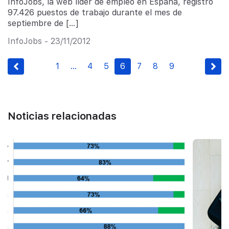
InfoJobs, la web líder de empleo en España, registró
97.426 puestos de trabajo durante el mes de
septiembre de […]
InfoJobs - 23/11/2012
1
…
4
5
6
7
8
9
Noticias relacionadas