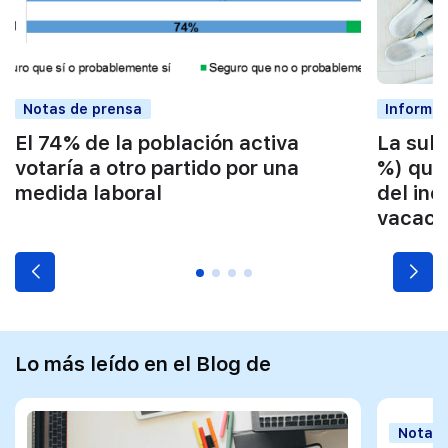
Notas de prensa
Informe
El 74% de la población activa
La subi
votaría a otro partido por una
%) que
medida laboral
del inc
vacaci
Lo más leído en el Blog de
Notas 