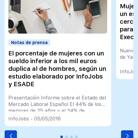
Mujer
un es
cercan
para 
Execu
Notas de prensa
Nuevos 
El porcentaje de mujeres con un
de Yaho
sueldo inferior a los mil euros
duplica al de hombres, según un
InfoJob
estudio elaborado por InfoJobs
y ESADE
Presentación Informe sobre el Estado del
Mercado Laboral Español El 44% de los
menores de 25 años y el 34% de
trabajadores con estudios básicos admite
InfoJobs - 05/05/2016
cobrar menos de 1.000 euros brutos al
mes Las empresas españolas defienden
un incremento del salario mínimo